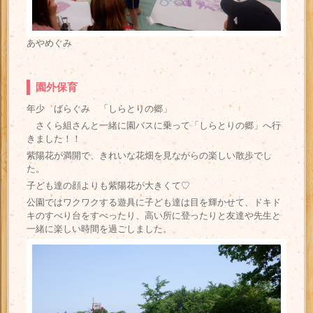
あやめぐみ
園外保育
年少 ばらぐみ 「しらとりの郷」
さくら組さんと一緒に園バスに乗って「しらとりの郷」へ行
きました！！
紫陽花が満開で、きれいな花畑を見ながらの楽しい散歩でし
た。
子ども達の顔よりも紫陽花が大きくて♡
公園ではワクワクする遊具に子ども達は目を輝かせて、ドキド
キのすべり台をすべったり、高い所に登ったりと友達や先生と
一緒に楽しい時間を過ごしました。