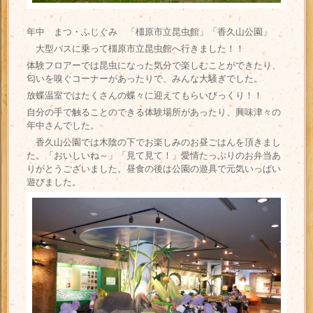
年中 まつ・ふじぐみ 「橿原市立昆虫館」「香久山公園」
大型バスに乗って橿原市立昆虫館へ行きました！！
体験フロアーでは昆虫になった気分で楽しむことができたり、
匂いを嗅ぐコーナーがあったりで、みんな大騒ぎでした。
放蝶温室ではたくさんの蝶々に迎えてもらいびっくり！！
自分の手で触ることのできる体験場所があったり、興味津々の
年中さんでした。
香久山公園では木陰の下でお楽しみのお昼ごはんを頂きまし
た。「おいしいね～」「見て見て！」愛情たっぷりのお弁当あ
りがとうございました。昼食の後は公園の遊具で元気いっぱい
遊びました。