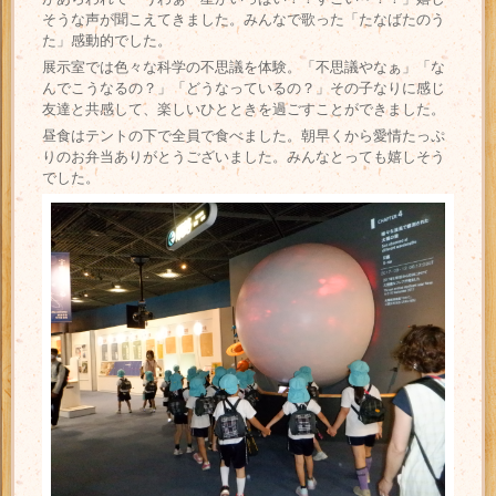
そうな声が聞こえてきました。みんなで歌った「たなばたのう
た」感動的でした。
展示室では色々な科学の不思議を体験。「不思議やなぁ」「な
んでこうなるの？」「どうなっているの？」その子なりに感じ
友達と共感して、楽しいひとときを過ごすことができました。
昼食はテントの下で全員で食べました。朝早くから愛情たっぷ
りのお弁当ありがとうございました。みんなとっても嬉しそう
でした。