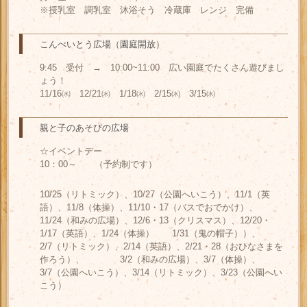
※授乳室 調乳室 沐浴そう 冷蔵庫 レンジ 完備
こんぺいとう広場（園庭開放）
9:45 受付 → 10:00~11:00 広い園庭でたくさん遊びまし
ょう！
11/16㈬ 12/21㈬ 1/18㈬ 2/15㈬ 3/15㈬
親と子のあそびの広場
☆イベントデー
10：00～ （予約制です）
10/25（リトミック）、10/27（公園へいこう）、11/1（英
語）、11/8（体操）、11/10・17（バスでおでかけ）、
11/24（和みの広場）、12/6・13（クリスマス）、12/20・
1/17（英語）、1/24（体操） 1/31（鬼の帽子））、
2/7（リトミック）、2/14（英語）、2/21・28（おひなさまを
作ろう）、 3/2（和みの広場）、3/7（体操）、
3/7（公園へいこう）、3/14（リトミック）、3/23（公園へい
こう）