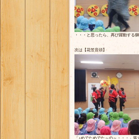
・・・と思ったら、再び躍動する獅
次は【花笠音頭】
「♪めでためでた～の～・・・」笛