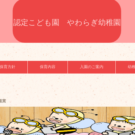
認定こども園 やわらぎ幼稚園
保育方針
保育内容
入園のご案内
幼
鑑賞