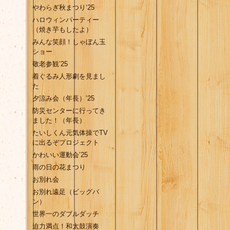
やわらぎ秋まつり‘25
ハロウィンパーティー
（焼き芋もしたよ）
みんな笑顔！しゃぼん玉
ショー
敬老参観’25
着ぐるみ人形劇を見まし
た
夕涼み会（年長）’25
防災センターに行ってき
ました！（年長）
たいしくん元気体操でTV
に出るぞプロジェクト
かわいい運動会’25
雨の日の花まつり
お別れ会
お別れ遠足（ビッグバ
ン）
世界一のダブルダッチ
迫力満点！和太鼓演奏