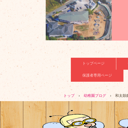
トップページ
保護者専用ページ
トップ
›
幼稚園ブログ
›
和太鼓