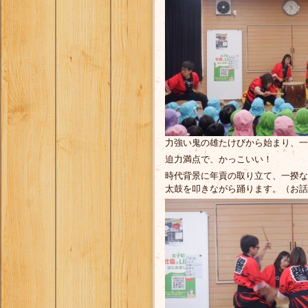
力強い鬼の雄たけびから始まり、一
迫力満点で、かっこいい！
時代背景に年貢の取り立て、一揆な
太鼓を叩きながら踊ります。（お話