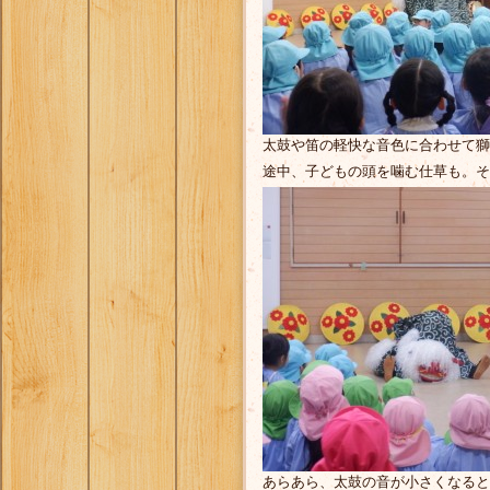
太鼓や笛の軽快な音色に合わせて獅
途中、子どもの頭を噛む仕草も。そ
あらあら、太鼓の音が小さくなると