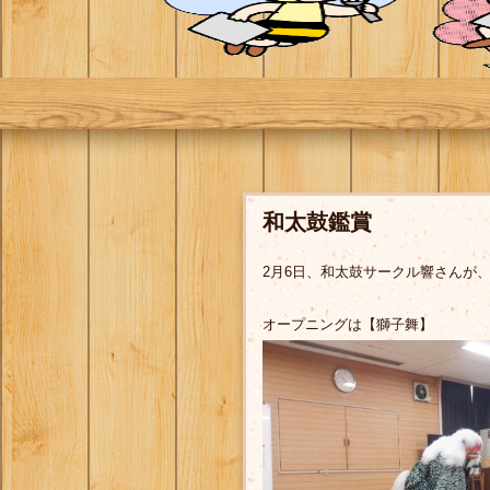
和太鼓鑑賞
2月6日、和太鼓サークル響さんが
オープニングは【獅子舞】