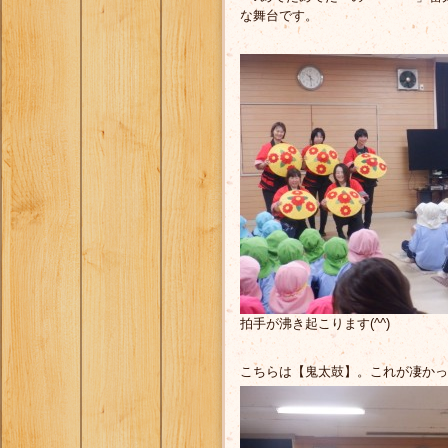
な舞台です。
拍手が沸き起こります(^^)
こちらは【鬼太鼓】。これが凄かっ