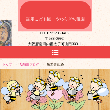
認定こども園 やわらぎ幼稚園
TEL.0721-98-1402
〒583-0992
大阪府南河内郡太子町山田303-1
トップ
›
幼稚園ブログ
›
敬老参観’25