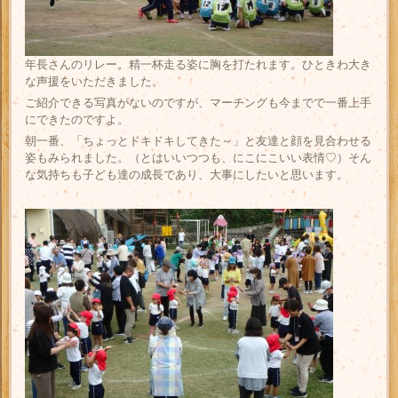
年長さんのリレー。精一杯走る姿に胸を打たれます。ひときわ大き
な声援をいただきました。
ご紹介できる写真がないのですが、マーチングも今までで一番上手
にできたのですよ。
朝一番、「ちょっとドキドキしてきた～」と友達と顔を見合わせる
姿もみられました。（とはいいつつも、にこにこいい表情♡）そん
な気持ちも子ども達の成長であり、大事にしたいと思います。